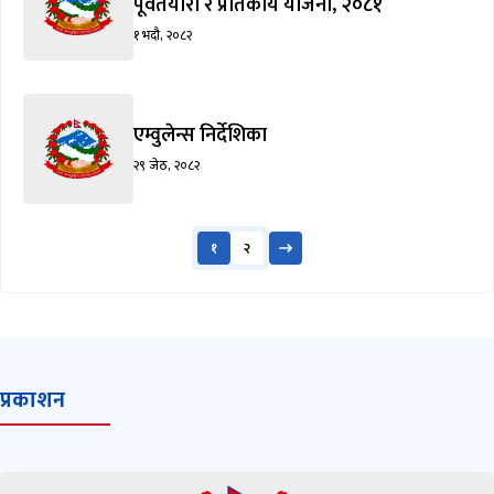
पूर्वतयारी र प्रतिकार्य योजना, २०८१
१ भदौ, २०८२
एम्वुलेन्स निर्देशिका
२९ जेठ, २०८२
१
२
प्रकाशन