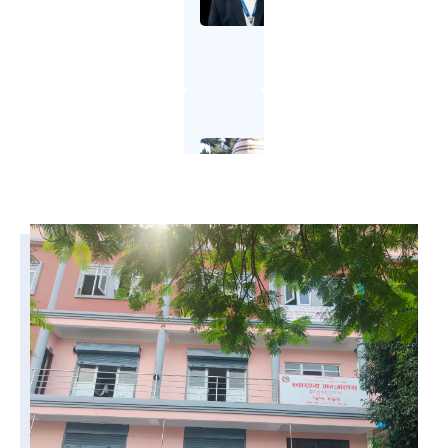
प्रमुख
9855
0268
36
डा.
अमुल्य
दाहाल
सुचना
अधिकारी
9855
0278
36