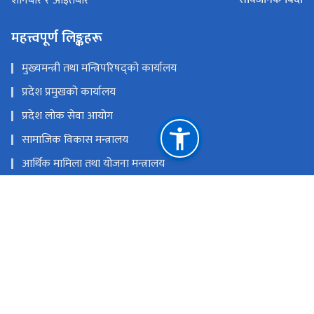
शनिबार र आइतबार
महत्त्वपूर्ण लिङ्कहरू
मुख्यमन्त्री तथा मन्त्रिपरिषद्को कार्यालय
प्रदेश प्रमुखको कार्यालय
प्रदेश लोक सेवा आयोग
सामाजिक विकास मन्त्रालय
आर्थिक मामिला तथा योजना मन्त्रालय
स्वास्थ्य तथा जनसङ्ख्या मन्त्रालय
राष्ट्रिय प्राकृतिक स्रोत तथा वित्त आयोग
हेटौडा, मकवानपुर नेपाल
moh@bagamati.gov.np
+९७७-०५७-५९०३९४/९५